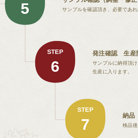
5
サンプルを確認頂き、必要であれ
STEP
発注確認 生産
6
サンプルに納得頂け
生産に入ります。
STEP
納品
7
検品後