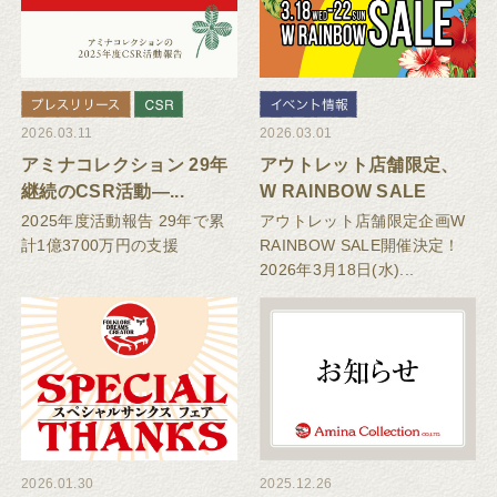
2026.03.11
2026.03.01
アミナコレクション 29年
アウトレット店舗限定、
継続のCSR活動―...
W RAINBOW SALE
3/18...
2025年度活動報告 29年で累
アウトレット店舗限定企画W
計1億3700万円の支援
RAINBOW SALE開催決定！
2026年3月18日(水)...
2026.01.30
2025.12.26