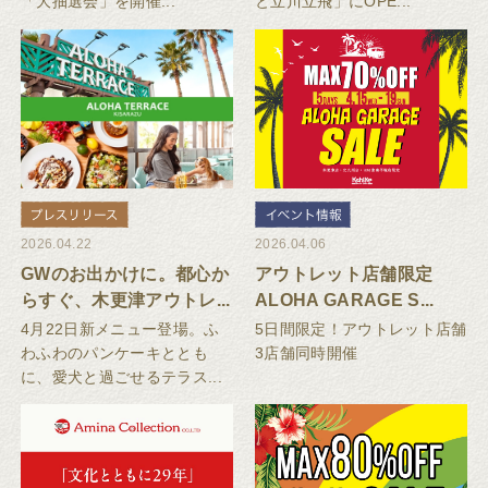
「大抽選会」を開催...
と立川立飛」にOPE...
2026.04.22
2026.04.06
GWのお出かけに。都心か
アウトレット店舗限定
らすぐ、木更津アウトレ...
ALOHA GARAGE S...
4月22日新メニュー登場。ふ
5日間限定！アウトレット店舗
わふわのパンケーキととも
3店舗同時開催
に、愛犬と過ごせるテラス...