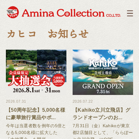
カヒコ お知らせ
2026.07.31
2026.07.22
【50周年記念】5,000名様
【Kahiko立川立飛店】グ
に豪華旅行賞品やポ...
ランドオープンのお...
今年は当選者数を例年の5倍と
7月31日（金）Kahikoが東京
なる5,000名様に拡大した
都2店舗目として、「ららぽー