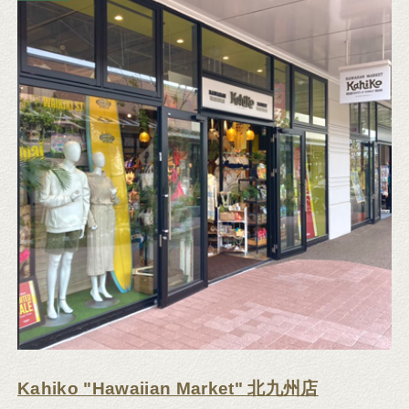
Kahiko "Hawaiian Market" 北九州店